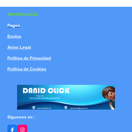
a
a
a
a
r
r
r
r
t
t
t
t
INFORMACIÓN
i
i
i
i
r
r
r
r
Pagos
Envíos
Aviso Legal
Política de Privacidad
Política de Cookies
Síguenos en :
F
I