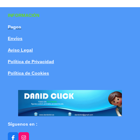
a
a
a
a
r
r
r
r
t
t
t
t
INFORMACIÓN
i
i
i
i
r
r
r
r
Pagos
Envíos
Aviso Legal
Política de Privacidad
Política de Cookies
Síguenos en :
F
I