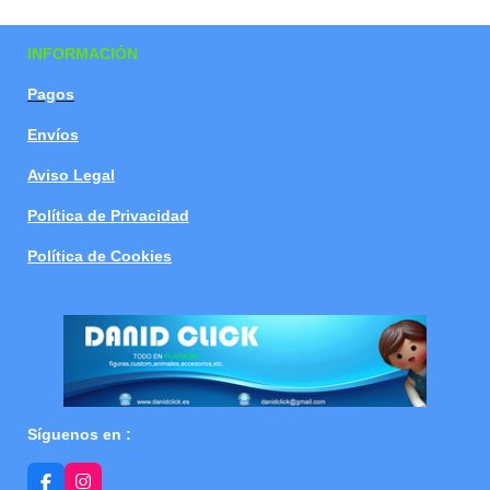
a
a
a
a
r
r
r
r
t
t
t
t
INFORMACIÓN
i
i
i
i
r
r
r
r
Pagos
Envíos
Aviso Legal
Política de Privacidad
Política de Cookies
Síguenos en :
F
I