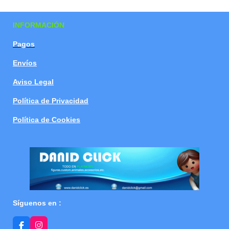
a
a
a
a
r
r
r
r
t
t
t
t
INFORMACIÓN
i
i
i
i
r
r
r
r
Pagos
Envíos
Aviso Legal
Política de Privacidad
Política de Cookies
Síguenos en :
F
I