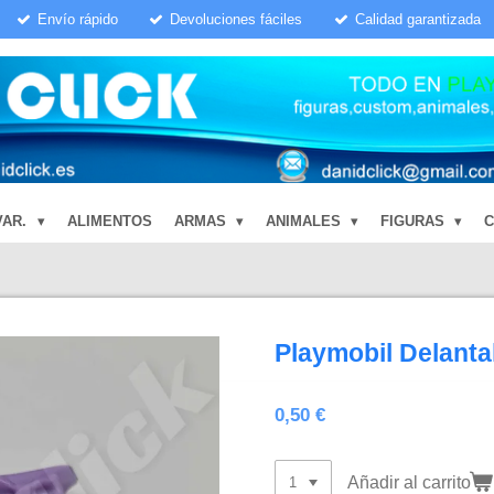
Envío rápido
Devoluciones fáciles
Calidad garantizada
VAR.
ALIMENTOS
ARMAS
ANIMALES
FIGURAS
Playmobil Delanta
0,50 €
Añadir al carrito