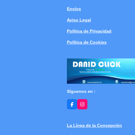
Envíos
Aviso Legal
Política de Privacidad
Política de Cookies
Síguenos en :
F
I
a
n
c
s
e
t
b
a
La Línea de la Concepción
o
g
o
r