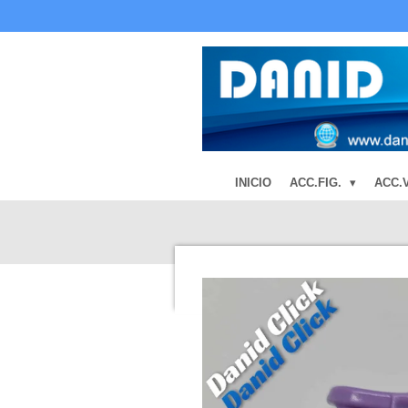
Ir
al
contenido
principal
INICIO
ACC.FIG.
ACC.