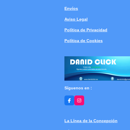
Envíos
Aviso Legal
Política de Privacidad
Política de Cookies
Síguenos en :
F
I
a
n
c
s
e
t
b
a
La Línea de la Concepción
o
g
o
r