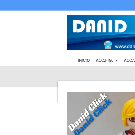
Ir
al
contenido
principal
INICIO
ACC.FIG.
ACC.