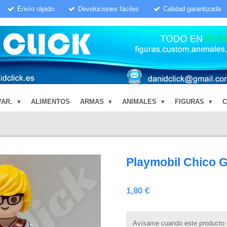
Envío rápido
Devoluciones fáciles
Calidad garantizada
VAR.
ALIMENTOS
ARMAS
ANIMALES
FIGURAS
Playmobil Chico 
1,80 €
Avísame cuando este producto v