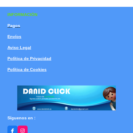
a
a
a
a
r
r
r
r
t
t
t
t
INFORMACIÓN
i
i
i
i
r
r
r
r
Pagos
Envíos
Aviso Legal
Política de Privacidad
Política de Cookies
Síguenos en :
F
I