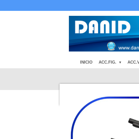
Ir
al
contenido
principal
INICIO
ACC.FIG.
ACC.