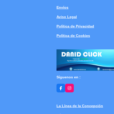
Envíos
Aviso Legal
Política de Privacidad
Política de Cookies
Síguenos en :
F
I
a
n
c
s
e
t
b
a
La Línea de la Concepción
o
g
o
r