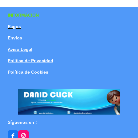
a
a
a
a
r
r
r
r
t
t
t
t
INFORMACIÓN
i
i
i
i
r
r
r
r
Pagos
Envíos
Aviso Legal
Política de Privacidad
Política de Cookies
Síguenos en :
F
I