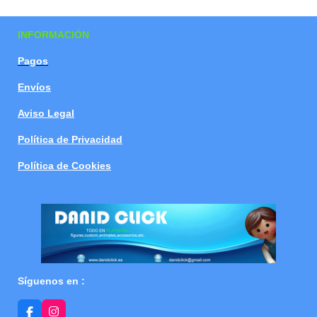
a
a
a
a
r
r
r
r
t
t
t
t
INFORMACIÓN
i
i
i
i
r
r
r
r
Pagos
Envíos
Aviso Legal
Política de Privacidad
Política de Cookies
Síguenos en :
F
I