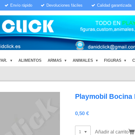
Envío rápido
Devoluciones fáciles
Calidad garantizada
VAR.
ALIMENTOS
ARMAS
ANIMALES
FIGURAS
Playmobil Bocina
0,50 €
Añadir al carrito