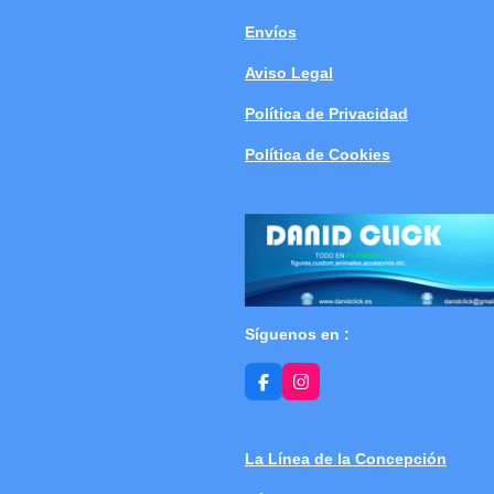
Envíos
Aviso Legal
Política de Privacidad
Política de Cookies
Síguenos en :
F
I
a
n
c
s
e
t
b
a
La Línea de la Concepción
o
g
o
r