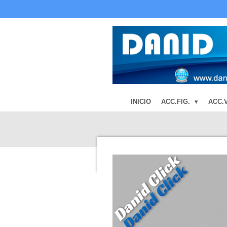
Ir
al
contenido
principal
INICIO
ACC.FIG.
ACC.