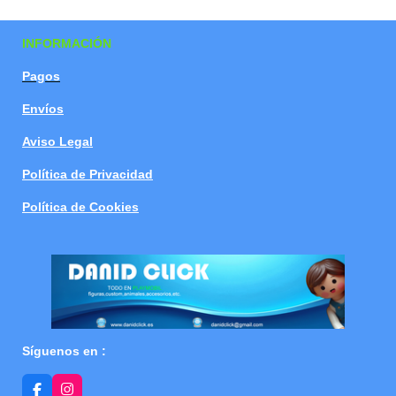
a
a
a
a
r
r
r
r
t
t
t
t
INFORMACIÓN
i
i
i
i
r
r
r
r
Pagos
Envíos
Aviso Legal
Política de Privacidad
Política de Cookies
Síguenos en :
F
I