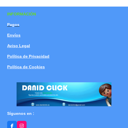
a
a
a
a
r
r
r
r
t
t
t
t
INFORMACIÓN
i
i
i
i
r
r
r
r
Pagos
Envíos
Aviso Legal
Política de Privacidad
Política de Cookies
Síguenos en :
F
I