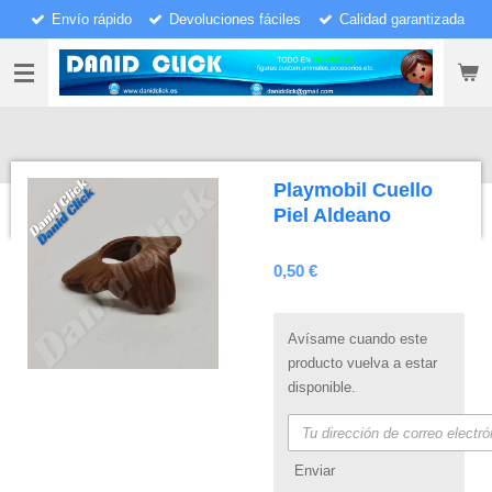
Envío rápido
Devoluciones fáciles
Calidad garantizada
Ir
al
contenido
principal
Playmobil Cuello
Piel Aldeano
0,50 €
Avísame cuando este
producto vuelva a estar
disponible.
Enviar