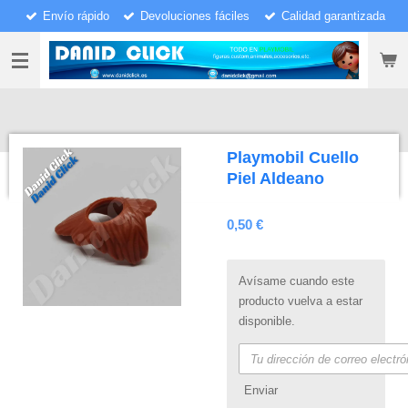
Envío rápido
Devoluciones fáciles
Calidad garantizada
Ir
al
contenido
principal
Playmobil Cuello
Piel Aldeano
0,50 €
Avísame cuando este
producto vuelva a estar
disponible.
Enviar