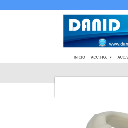
Ir
al
contenido
principal
INICIO
ACC.FIG.
ACC.