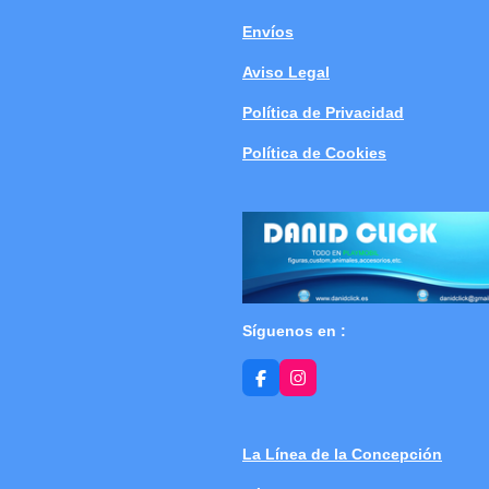
Envíos
Aviso Legal
Política de Privacidad
Política de Cookies
Síguenos en :
F
I
a
n
c
s
e
t
b
a
La Línea de la Concepción
o
g
o
r