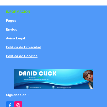
a
a
a
a
r
r
r
r
t
t
t
t
INFORMACIÓN
i
i
i
i
r
r
r
r
Pagos
Envíos
Aviso Legal
Política de Privacidad
Política de Cookies
Síguenos en :
F
I